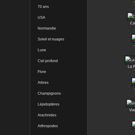
70 ans
USA
Ca
Normandie
Soleil et nuages
Lune
Ciel profond
La P
Flore
Arbres
Champignons
Lépidoptères
Vue
Arachnides
Arthropodes