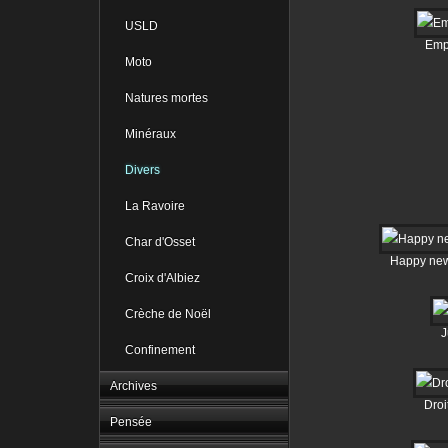
USLD
Emp
Moto
Natures mortes
Minéraux
Divers
La Ravoire
Char d'Osset
Happy new
Croix d'Albiez
Crèche de Noël
J
Confinement
Archives
Droi
Pensée