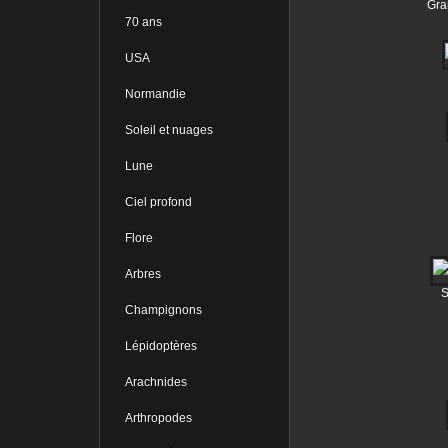
Gra
70 ans
USA
Normandie
Soleil et nuages
Lune
Ciel profond
Flore
Arbres
S
Champignons
Lépidoptères
Arachnides
Arthropodes