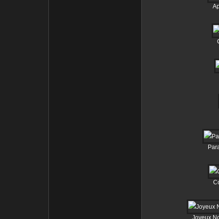
Ap
Para
Co
Joyeux No