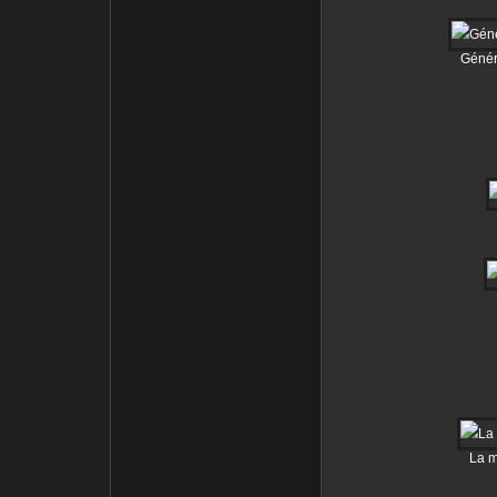
Génér
La 